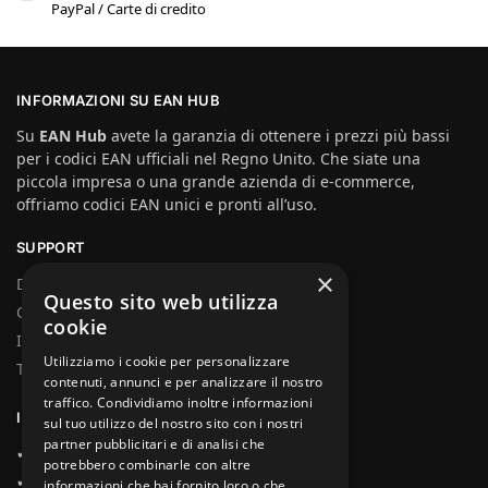
PayPal / Carte di credito
INFORMAZIONI SU EAN HUB
Su
EAN Hub
avete la garanzia di ottenere i prezzi più bassi
per i codici EAN ufficiali nel Regno Unito. Che siate una
piccola impresa o una grande azienda di e-commerce,
offriamo codici EAN unici e pronti all’uso.
SUPPORT
×
Domande frequenti
Questo sito web utilizza
Chi siamo
cookie
Il mio account
Utilizziamo i cookie per personalizzare
Termini e condizioni generali
contenuti, annunci e per analizzare il nostro
traffico. Condividiamo inoltre informazioni
I NOSTRI VANTAGGI
sul tuo utilizzo del nostro sito con i nostri
partner pubblicitari e di analisi che
✔ Consegna immediata
potrebbero combinarle con altre
✔ Garanzia di rimborso
informazioni che hai fornito loro o che