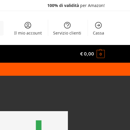
100% di validità
per Amazon!
a
Il mio account
Servizio clienti
Cassa
€
0,00
0