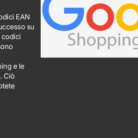
odici EAN
successo su
 codici
 sono
ing e le
. Ciò
otete