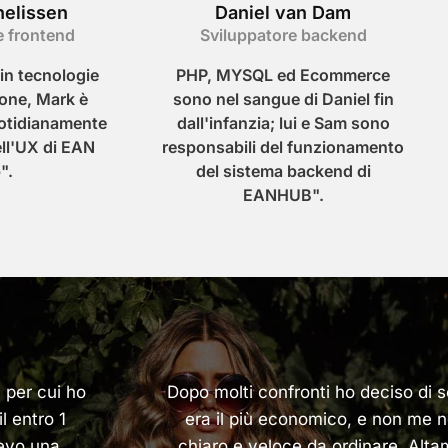
nelissen
Daniel van Dam
e frontend
Sviluppatore backend
in tecnologie
PHP, MYSQL ed Ecommerce
ione, Mark è
sono nel sangue di Daniel fin
otidianamente
dall'infanzia; lui e Sam sono
ell'UX di EAN
responsabili del funzionamento
".
del sistema backend di
EANHUB".
 per cui ho
Dopo molti confronti ho deciso di
l entro 1
era il più economico, e non me n
evo una
chiaro e veloce da ordinare. Al