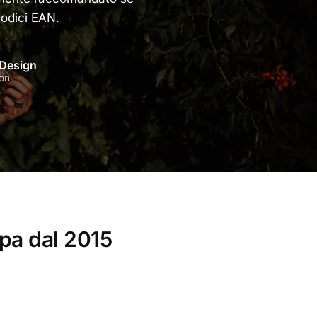
 codici EAN.
Design
on
opa dal 2015