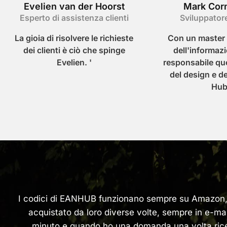
Evelien van der Hoorst
Mark Cor
Esperto di assistenza clienti
Sviluppator
La gioia di risolvere le richieste
Con un master 
dei clienti è ciò che spinge
dell'informaz
Evelien. '
responsabile qu
del design e d
Hub
I codici di EANHUB funzionano sempre su Amazon,
acquistato da loro diverse volte, sempre in e-mai
minuto e quando ho una domanda una volta ric