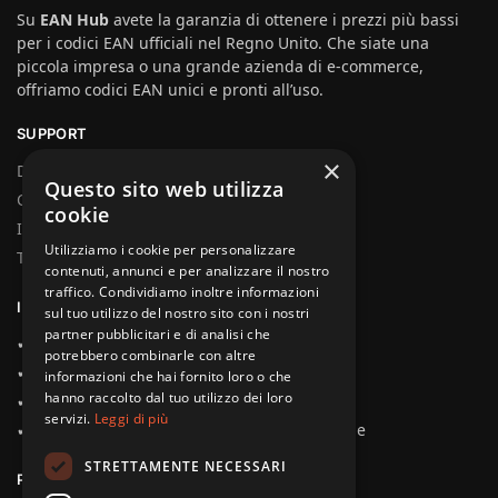
Su
EAN Hub
avete la garanzia di ottenere i prezzi più bassi
per i codici EAN ufficiali nel Regno Unito. Che siate una
piccola impresa o una grande azienda di e-commerce,
offriamo codici EAN unici e pronti all’uso.
SUPPORT
×
Domande frequenti
Questo sito web utilizza
Chi siamo
cookie
Il mio account
Utilizziamo i cookie per personalizzare
Termini e condizioni generali
contenuti, annunci e per analizzare il nostro
traffico. Condividiamo inoltre informazioni
I NOSTRI VANTAGGI
sul tuo utilizzo del nostro sito con i nostri
partner pubblicitari e di analisi che
✔ Consegna immediata
potrebbero combinarle con altre
✔ Garanzia di rimborso
informazioni che hai fornito loro o che
hanno raccolto dal tuo utilizzo dei loro
✔ Il più economico in Italia
servizi.
Leggi di più
✔ 100% funzionale sulle principali piattaforme
STRETTAMENTE NECESSARI
PLATFORM TIPS