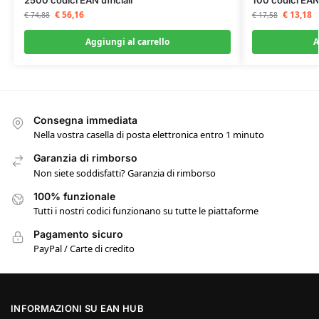
€
56,16
€
13,18
€
74,88
€
17,58
Aggiungi al carrello
A
Consegna immediata
Nella vostra casella di posta elettronica entro 1 minuto
Garanzia di rimborso
Non siete soddisfatti? Garanzia di rimborso
100% funzionale
Tutti i nostri codici funzionano su tutte le piattaforme
Pagamento sicuro
PayPal / Carte di credito
INFORMAZIONI SU EAN HUB